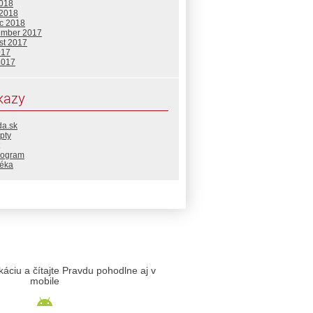
2018
 2018
c 2018
ember 2017
st 2017
017
2017
kazy
da.sk
pty
rogram
téka
likáciu a čítajte Pravdu pohodlne aj v
mobile