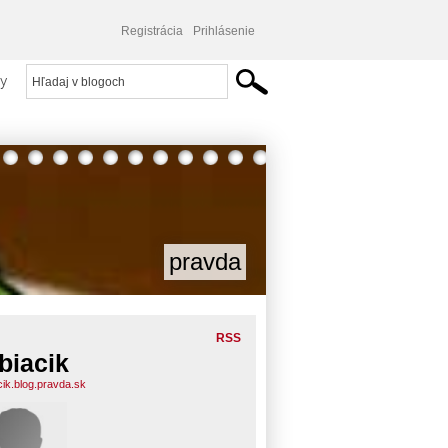
Registrácia
Prihlásenie
y
pravda
RSS
biacik
cik.blog.pravda.sk