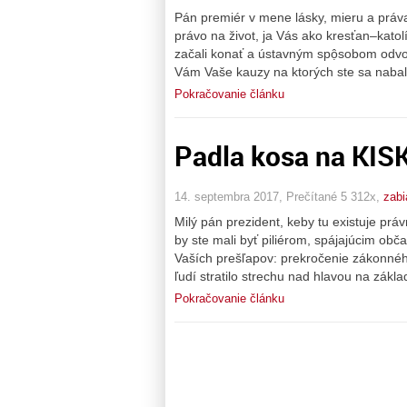
Pán premiér v mene lásky, mieru a práva
právo na život, ja Vás ako kresťan–kato
začali konať a ústavným spộsobom odvol
Vám Vaše kauzy na ktorých ste sa nabali
Pokračovanie článku
Padla kosa na KI
14. septembra 2017, Prečítané 5 312x,
zabi
Milý pán prezident, keby tu existuje práv
by ste mali byť piliérom, spájajúcim obč
Vaších prešľapov: prekročenie zákonnéh
ľudí stratilo strechu nad hlavou na zákl
Pokračovanie článku