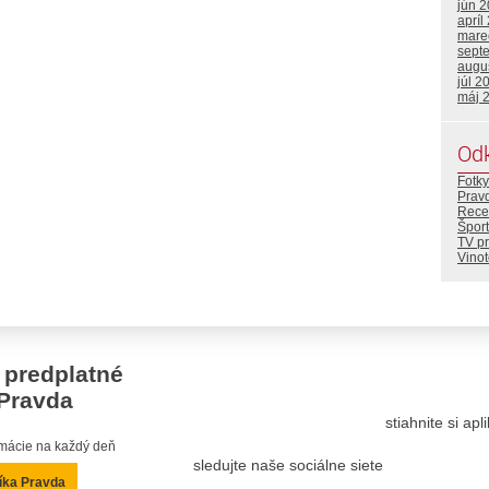
jún 
apríl
mare
sept
augu
júl 2
máj 
Od
Fotky
Prav
Rece
Šport
TV p
Vino
 predplatné
Pravda
stiahnite si ap
ormácie na každý deň
sledujte naše sociálne siete
íka Pravda