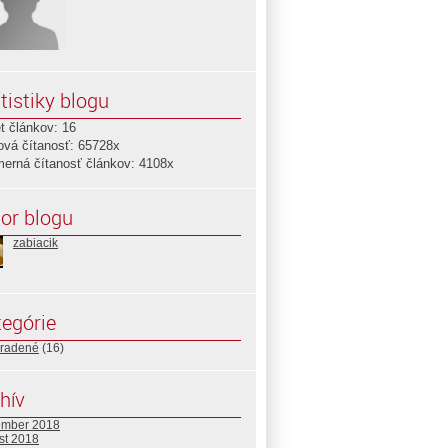
tistiky blogu
t článkov: 16
ová čítanosť: 65728x
merná čítanosť článkov: 4108x
or blogu
zabiacik
egórie
radené
(16)
hív
ember 2018
st 2018