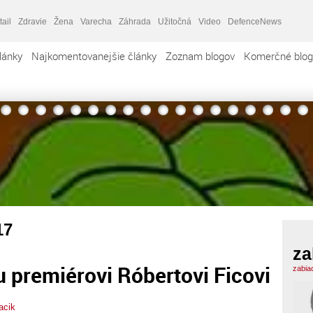
tail
Zdravie
Žena
Varecha
Záhrada
Užitočná
Video
DefenceNews
lánky
Najkomentovanejšie články
Zoznam blogov
Komerčné blog
17
za
 premiérovi Róbertovi Ficovi
zabia
acik