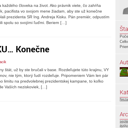
 každého človeka na život. Ako právnik viete, čo zahŕňa
lík, pacifista vo svojom mene žiadam, aby ste už konečne
ali prezidenta SR Ing. Andreja Kisku. Pán premiér, odpustím
li spolu so svojími ľuďmi. Beriem […]
Šta
Poče
Celk
SKU… Konečne
Prie
Aut
acik
ny štát, už by ste bručali v base. Rozdeľujete túto krajinu, VY
anov, nie tým, ktorý ľudí rozdeľuje. Pripomeniem Vám len pár
o limitu na predvolebnej prezidentskej kampane, to koľko
ade Vaších neziskoviek, […]
Kat
Neza
Arc
sept
augu